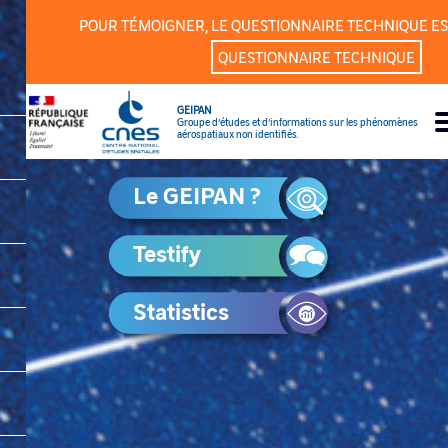
Cookies management panel
POUR TÉMOIGNER, LE QUESTIONNAIRE TECHNIQUE ES
QUESTIONNAIRE TECHNIQUE
GEIPAN
Groupe d’études et d’informations sur les phénomènes
aérospatiaux non identifiés.
Le GEIPAN ?
Testify
Statistics