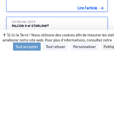
Lire l'article
23 Février 2023
FALCON 9 et STARLINK®
👨‍🚀 Ici la Terre ! Nous utilisons des cookies afin de mesurer les sta
améliorer notre site web. Pour plus d'informations, consultez notre
Lire l'article
Tout accepter
Tout refuser
Personnaliser
Politi
Voir tous les articles