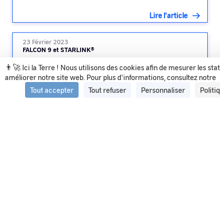
Lire l'article
23 Février 2023
FALCON 9 et STARLINK®
👨‍🚀 Ici la Terre ! Nous utilisons des cookies afin de mesurer les sta
améliorer notre site web. Pour plus d'informations, consultez notre
Lire l'article
Tout accepter
Tout refuser
Personnaliser
Politi
Voir tous les articles