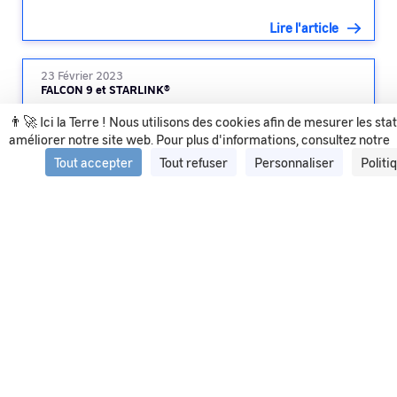
Lire l'article
23 Février 2023
FALCON 9 et STARLINK®
👨‍🚀 Ici la Terre ! Nous utilisons des cookies afin de mesurer les sta
améliorer notre site web. Pour plus d'informations, consultez notre
Lire l'article
Tout accepter
Tout refuser
Personnaliser
Politi
Voir tous les articles