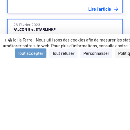
Lire l'article
23 Février 2023
FALCON 9 et STARLINK®
👨‍🚀 Ici la Terre ! Nous utilisons des cookies afin de mesurer les sta
améliorer notre site web. Pour plus d'informations, consultez notre
Lire l'article
Tout accepter
Tout refuser
Personnaliser
Politi
Voir tous les articles