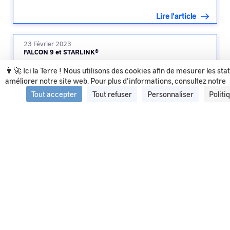
Lire l'article
23 Février 2023
FALCON 9 et STARLINK®
👨‍🚀 Ici la Terre ! Nous utilisons des cookies afin de mesurer les sta
améliorer notre site web. Pour plus d'informations, consultez notre
Lire l'article
Tout accepter
Tout refuser
Personnaliser
Politi
Voir tous les articles