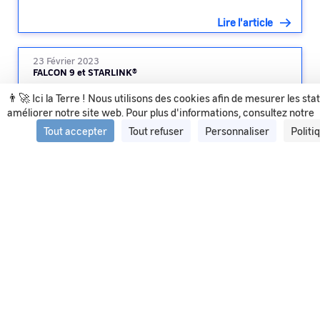
Lire l'article
23 Février 2023
FALCON 9 et STARLINK®
👨‍🚀 Ici la Terre ! Nous utilisons des cookies afin de mesurer les sta
améliorer notre site web. Pour plus d'informations, consultez notre
Lire l'article
Tout accepter
Tout refuser
Personnaliser
Politi
Voir tous les articles