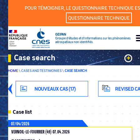
Cookies management panel
POUR TÉMOIGNER, LE QUESTIONNAIRE TECHNIQUE ES
QUESTIONNAIRE TECHNIQUE
GEIPAN
Groupe d’études et d’informations sur les phénomènes
aérospatiaux non identifiés.
Case search
+
HOME
\
CASES AND TESTIMONIES
\
CASE SEARCH
Keywords
Classification
NOUVEAUX CAS (17)
REVISED CA
Department
Case list
07/04/2026
VERNOIL-LE-FOURRIER (49) 07.04.2026
ADVANCED SEARCH