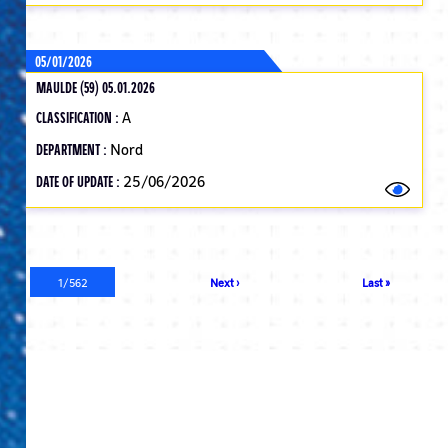
05/01/2026
MAULDE (59) 05.01.2026
CLASSIFICATION :
A
DEPARTMENT :
Nord
DATE OF UPDATE :
25/06/2026
Pagination
Current
1/562
Next
Next ›
Last
Last »
page
page
page