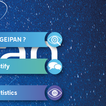
 GEIPAN ?
tify
tistics