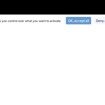
OK, accept all
Deny 
ves you control over what you want to activate.
20 May 2025
IPACO® : Le logiciel d’authentific
GEIPAN
IPACO® est le logiciel d’authentification et de traite
les enquêtes.