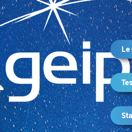
Le
Tes
Sta