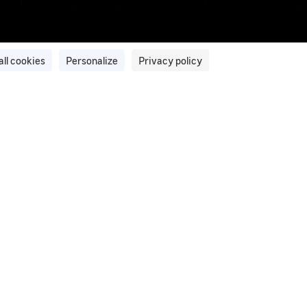
all cookies
Personalize
Privacy policy
ation et de traitement d'images du
ment d’images et de vidéos privilégié par le GEIPAN pour