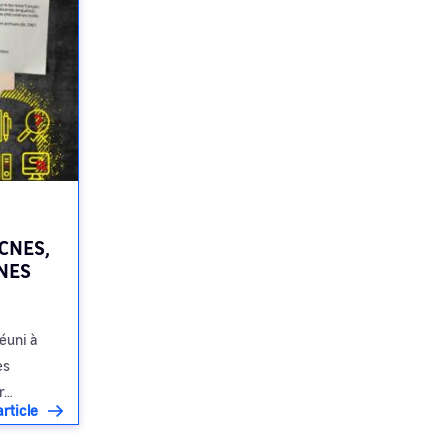
 CNES,
CNES
réuni à
es
ur…
rticle