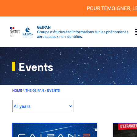
Cookies management panel
POUR TÉMOIGNER, L
GEIPAN
Groupe d’études et d’informations sur les phénomènes
aérospatiaux non identifiés.
Events
HOME
\
THE GEIPAN
\
EVENTS