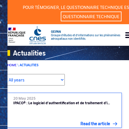
Cookies management panel
POUR TÉMOIGNER, LE QUESTIONNAIRE TECHNIQUE ES
QUESTIONNAIRE TECHNIQUE
GEIPAN
Groupe d’études et d’informations sur les phénomènes
aérospatiaux non identifiés.
Actualities
HOME
\
ACTUALITIES
20 May 2025
IPACO® : Le logiciel d’authentification et de traitement d'i…
Read the article