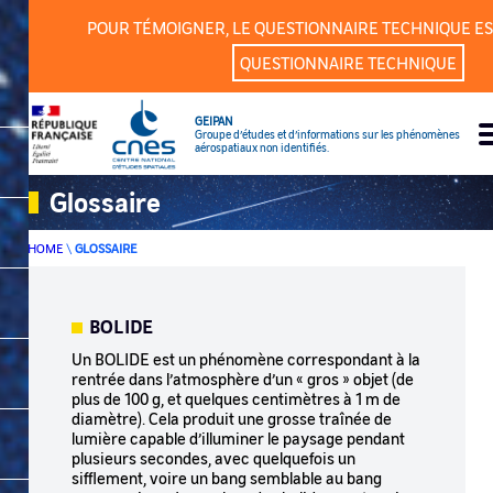
Cookies management panel
POUR TÉMOIGNER, LE QUESTIONNAIRE TECHNIQUE ES
QUESTIONNAIRE TECHNIQUE
GEIPAN
Groupe d’études et d’informations sur les phénomènes
aérospatiaux non identifiés.
Glossaire
HOME
\
GLOSSAIRE
BOLIDE
Un BOLIDE est un phénomène correspondant à la
rentrée dans l’atmosphère d’un « gros » objet (de
plus de 100 g, et quelques centimètres à 1 m de
diamètre). Cela produit une grosse traînée de
lumière capable d’illuminer le paysage pendant
plusieurs secondes, avec quelquefois un
sifflement, voire un bang semblable au bang