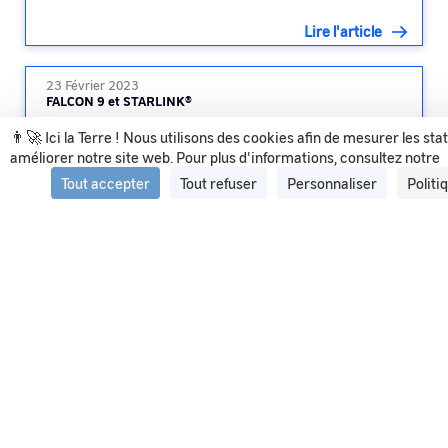
Lire l'article
23 Février 2023
FALCON 9 et STARLINK®
👨‍🚀 Ici la Terre ! Nous utilisons des cookies afin de mesurer les sta
améliorer notre site web. Pour plus d'informations, consultez notre
Lire l'article
Tout accepter
Tout refuser
Personnaliser
Politi
Voir tous les articles