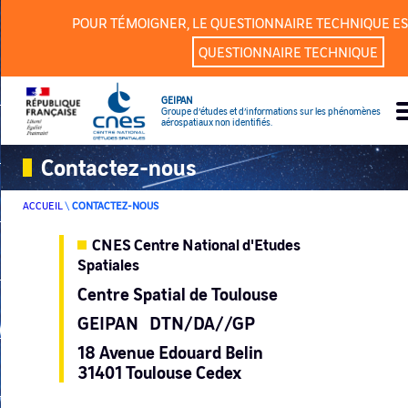
Panneau de gestion des cookies
POUR TÉMOIGNER, LE QUESTIONNAIRE TECHNIQUE ES
QUESTIONNAIRE TECHNIQUE
GEIPAN
Groupe d’études et d’informations sur les phénomènes
aérospatiaux non identifiés.
Contactez-nous
ACCUEIL
\
CONTACTEZ-NOUS
CNES Centre National d'Etudes
Spatiales
Centre Spatial de Toulouse
GEIPAN DTN/DA//GP
18 Avenue Edouard Belin
31401 Toulouse Cedex