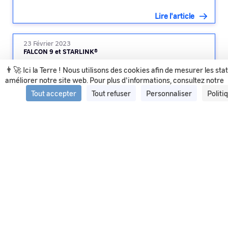
Lire l'article
23 Février 2023
FALCON 9 et STARLINK®
👨‍🚀 Ici la Terre ! Nous utilisons des cookies afin de mesurer les sta
améliorer notre site web. Pour plus d'informations, consultez notre
Lire l'article
Tout accepter
Tout refuser
Personnaliser
Politi
Voir tous les articles