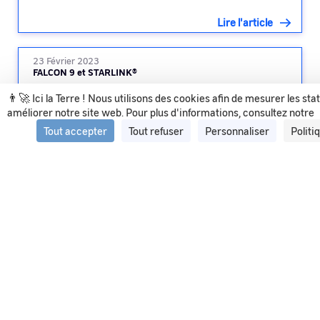
Lire l'article
23 Février 2023
FALCON 9 et STARLINK®
👨‍🚀 Ici la Terre ! Nous utilisons des cookies afin de mesurer les sta
améliorer notre site web. Pour plus d'informations, consultez notre
Lire l'article
Tout accepter
Tout refuser
Personnaliser
Politi
Voir tous les articles