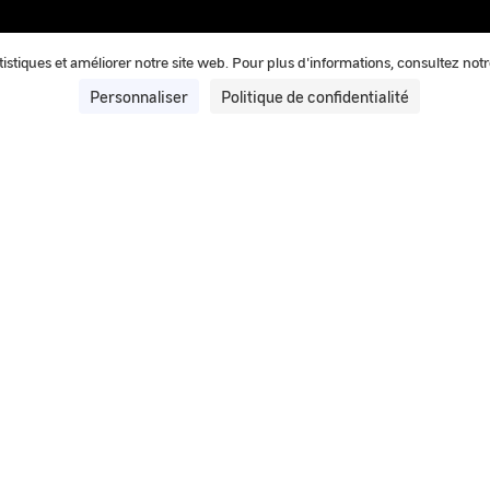
tatistiques et améliorer notre site web. Pour plus d'informations, consultez not
Personnaliser
Politique de confidentialité
20 mai 2025
IPACO® : Le logiciel d’authentific
GEIPAN
IPACO® est le logiciel d’authentification et de traite
les enquêtes.