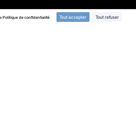
Tout accepter
Tout refuser
re
Politique de confidentialité
.
ation et de traitement d'images du
ment d’images et de vidéos privilégié par le GEIPAN pour