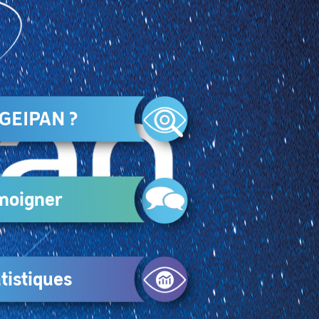
 GEIPAN ?
moigner
tistiques