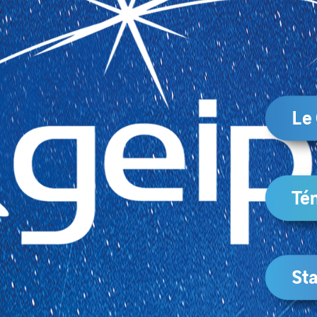
Le
Té
Sta