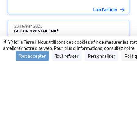
Lire l'article
23 Février 2023
FALCON 9 et STARLINK®
👨‍🚀 Ici la Terre ! Nous utilisons des cookies afin de mesurer les sta
améliorer notre site web. Pour plus d'informations, consultez notre
Lire l'article
Tout accepter
Tout refuser
Personnaliser
Politi
Voir tous les articles