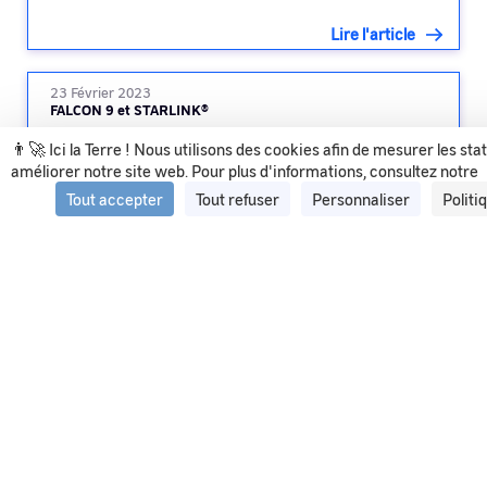
Lire l'article
23 Février 2023
FALCON 9 et STARLINK®
👨‍🚀 Ici la Terre ! Nous utilisons des cookies afin de mesurer les sta
améliorer notre site web. Pour plus d'informations, consultez notre
Lire l'article
Tout accepter
Tout refuser
Personnaliser
Politi
Voir tous les articles