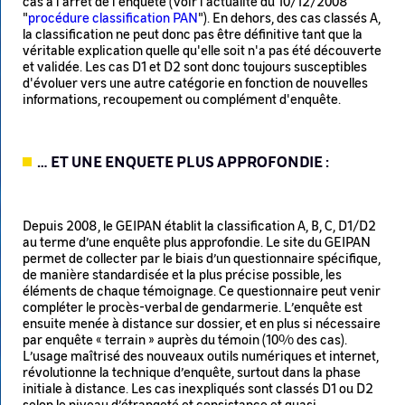
cas à l'arrêt de l'enquête (Voir l'actualité du 10/12/2008
"
procédure classification PAN
"). En dehors, des cas classés A,
la classification ne peut donc pas être définitive tant que la
véritable explication quelle qu'elle soit n'a pas été découverte
et validée. Les cas D1 et D2 sont donc toujours susceptibles
d'évoluer vers une autre catégorie en fonction de nouvelles
informations, recoupement ou complément d'enquête.
… ET UNE ENQUETE PLUS APPROFONDIE :
Depuis 2008, le GEIPAN établit la classification A, B, C, D1/D2
au terme d’une enquête plus approfondie. Le site du GEIPAN
permet de collecter par le biais d’un questionnaire spécifique,
de manière standardisée et la plus précise possible, les
éléments de chaque témoignage. Ce questionnaire peut venir
compléter le procès-verbal de gendarmerie. L’enquête est
ensuite menée à distance sur dossier, et en plus si nécessaire
par enquête « terrain » auprès du témoin (10% des cas).
L’usage maîtrisé des nouveaux outils numériques et internet,
révolutionne la technique d’enquête, surtout dans la phase
initiale à distance. Les cas inexpliqués sont classés D1 ou D2
selon le niveau d’étrangeté et consistance et quasi