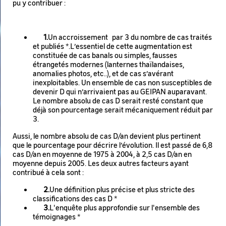
pu y contribuer :
1.
Un accroissement par 3 du nombre de cas traités
et publiés *.L’essentiel de cette augmentation est
constituée de cas banals ou simples, fausses
étrangetés modernes (lanternes thaïlandaises,
anomalies photos, etc..), et de cas s’avérant
inexploitables. Un ensemble de cas non susceptibles de
devenir D qui n’arrivaient pas au GEIPAN auparavant.
Le nombre absolu de cas D serait resté constant que
déjà son pourcentage serait mécaniquement réduit par
3.
Aussi, le nombre absolu de cas D/an devient plus pertinent
que le pourcentage pour décrire l’évolution. Il est passé de 6,8
cas D/an en moyenne de 1975 à 2004, à 2,5 cas D/an en
moyenne depuis 2005. Les deux autres facteurs ayant
contribué à cela sont :
2.
Une définition plus précise et plus stricte des
classifications des cas D *
3.
L'enquête plus approfondie sur l'ensemble des
témoignages *