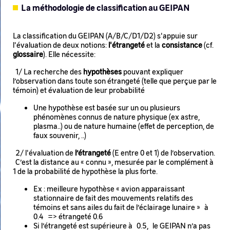
La méthodologie de classification au GEIPAN
La classification du GEIPAN (A/B/C/D1/D2) s'appuie sur
l'évaluation de deux notions:
l'étrangeté
et la
consistance
(cf.
glossaire
). Elle nécessite:
1/ La recherche des
hypothèses
pouvant expliquer
l’observation dans toute son étrangeté (telle que perçue par le
témoin) et évaluation de leur probabilité
Une hypothèse est basée sur un ou plusieurs
phénomènes connus de nature physique (ex astre,
plasma..) ou de nature humaine (effet de perception, de
faux souvenir, ..)
2/ l'évaluation de
l’étrangeté
(E entre 0 et 1) de l’observation.
C’est la distance au « connu », mesurée par le complément à
1 de la probabilité de hypothèse la plus forte.
Ex : meilleure hypothèse « avion apparaissant
stationnaire de fait des mouvements relatifs des
témoins et sans ailes du fait de l’éclairage lunaire » à
0.4 => étrangeté 0.6
Si l’étrangeté est supérieure à 0.5, le GEIPAN n’a pas