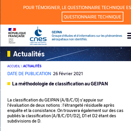
Panneau de gestion des cookies
POUR TÉMOIGNER, LE QUESTIONNAIRE TECHNIQUE ES
QUESTIONNAIRE TECHNIQUE
GEIPAN
Groupe d’études et d’informations sur les phénomènes
aérospatiaux non identifiés.
Actualités
ACCUEIL
\
ACTUALITÉS
DATE DE PUBLICATION
26 Février 2021
La méthodologie de classification au GEIPAN
La classification du GEIPAN (A/B/C/D) s'appuie sur
l'évaluation de deux notions : l'étrangeté résiduelle après
enquête et la consistance. On trouvera également sur des cas
publiés la classification (A/B/C/D1/D2), D1 et D2 étant des
subdivisions de D.