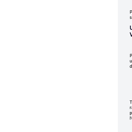
P
s
P
u
d
T
r
p
l