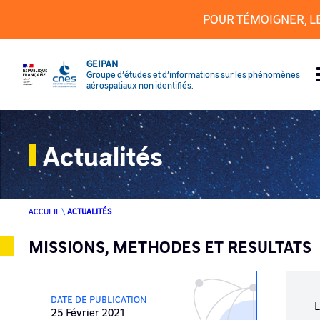
Panneau de gestion des cookies
POUR TÉMOIGNER, L
GEIPAN
Groupe d’études et d’informations sur les phénomènes
aérospatiaux non identifiés.
Actualités
ACCUEIL
\
ACTUALITÉS
MISSIONS, METHODES ET RESULTATS
DATE DE PUBLICATION
L
25 Février 2021