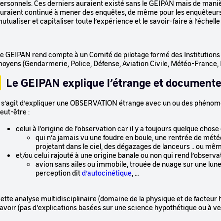
ersonnels. Ces derniers auraient existé sans le GEIPAN mais de maniè
uraient continué à mener des enquêtes, de même pour les enquêteurs 
utualiser et capitaliser toute l’expérience et le savoir-faire à l’éche
e GEIPAN rend compte à un Comité de pilotage formé des Institutions 
oyens (Gendarmerie, Police, Défense, Aviation Civile, Météo-France, 
Le GEIPAN explique l’étrange et documente
l s’agit d’expliquer une OBSERVATION étrange avec un ou des phénomèn
eut-être :
celui à l’origine de l’observation car il y a toujours quelque chose 
qui n’a jamais vu une foudre en boule, une rentrée de mét
projetant dans le ciel, des dégazages de lanceurs .. ou mêm
et/ou celui rajouté à une origine banale ou non qui rend l’observa
avion sans ailes ou immobile, trouée de nuage sur une lun
perception dit
d’autocinétique
, …
ette analyse multidisciplinaire (domaine de la physique et de facteur h
avoir (pas d’explications basées sur une science hypothétique ou à ven