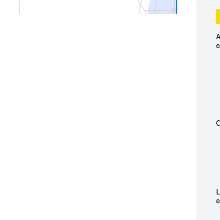
A
e
C
L
e