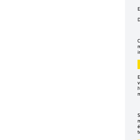
E
D
C
m
i
E
v
l
m
S
m
é
t