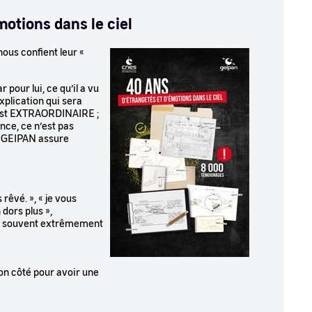
otions dans le ciel
nous confient leur «
Image
pour lui, ce qu’il a vu
xplication qui sera
’est EXTRAORDINAIRE ;
ance, ce n’est pas
e GEIPAN assure
rêvé. », « je vous
 dors plus »,
uis souvent extrêmement
son côté pour avoir une