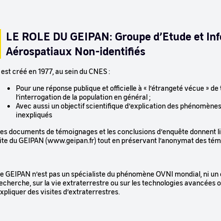
LE ROLE DU GEIPAN: Groupe d’Etude et I
Aérospatiaux Non-identifiés
l est créé en 1977, au sein du CNES :
Pour une réponse publique et officielle à « l’étrangeté vécue » de
l’interrogation de la population en général ;
Avec aussi un objectif scientifique d’explication des phénomène
inexpliqués
es documents de témoignages et les conclusions d’enquête donnent lie
ite du GEIPAN (www.geipan.fr) tout en préservant l’anonymat des té
e GEIPAN n’est pas un spécialiste du phénomène OVNI mondial, ni un
echerche, sur la vie extraterrestre ou sur les technologies avancées 
xpliquer des visites d’extraterrestres.