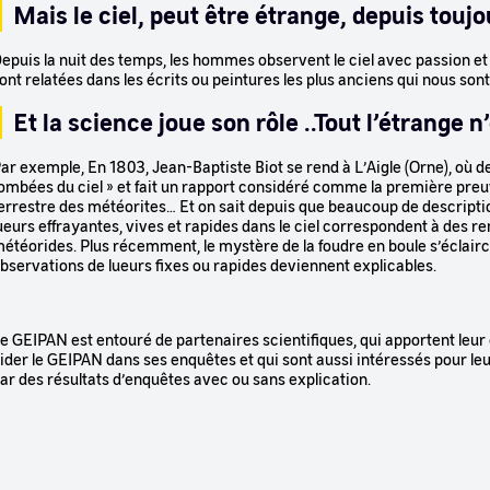
Mais le ciel, peut être étrange, depuis toujo
epuis la nuit des temps, les hommes observent le ciel avec passion
ont relatées dans les écrits ou peintures les plus anciens qui nous son
Et la science joue son rôle ..Tout l’étrange 
ar exemple, En 1803, Jean-Baptiste Biot se rend à L’Aigle (Orne), où de
ombées du ciel » et fait un rapport considéré comme la première preuv
errestre des météorites… Et on sait depuis que beaucoup de descript
ueurs effrayantes, vives et rapides dans le ciel correspondent à des r
étéorides. Plus récemment, le mystère de la foudre en boule s’éclairci
bservations de lueurs fixes ou rapides deviennent explicables.
e GEIPAN est entouré de partenaires scientifiques, qui apportent leur
ider le GEIPAN dans ses enquêtes et qui sont aussi intéressés pour le
ar des résultats d’enquêtes avec ou sans explication.