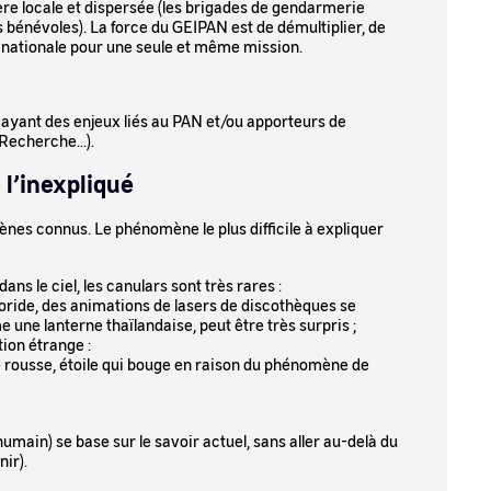
re locale et dispersée (les brigades de gendarmerie
bénévoles). La force du GEIPAN est de démultiplier, de
lle nationale pour une seule et même mission.
ayant des enjeux liés au PAN et/ou apporteurs de
Recherche...).
 l’inexpliqué
es connus. Le phénomène le plus difficile à expliquer
dans le ciel, les canulars sont très rares :
éoride, des animations de lasers de discothèques se
e une lanterne thaïlandaise, peut être très surpris ;
tion étrange :
e rousse, étoile qui bouge en raison du phénomène de
umain) se base sur le savoir actuel, sans aller au-delà du
ir).