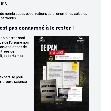
urs
 et de nombreuses observations de phénomènes célestes
t parvenus.
n’est pas condamné à le rester !
s « pierres sont
Image
e de l’origine non
ions anciennes de
entrées de
t, et certaines
 expertise pour
ur propre science