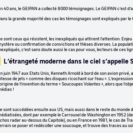
n 40 ans, le GEIPAN a collecté 8000 témoignages. Le GEIPAN c’est d’ab
ans la grande majorité des cas les témoignages sont expliqués par le
e sont ceux qui résistent, les inexpliqués qui attirent l’attention. Enje
ystère ou confirmation de convictions et thèses diverses. La populatio
nexpliqués, c’est sans doute aussi le cas pour vous, lecteurs de ces lig
L’étrangeté moderne dans le ciel s’appel
n juin 1947 aux Etats Unis, Kenneth Arnold à bord de son avion privé, a
itesse de jets « comme des disques ricochant sur l’eau ». L’expression,
’origine de l’invention du terme « Soucoupes Volantes », alors que l’obje
édias !
e sont succédées ensuite aux US, mais aussi dans le reste du monde d
édiatisées, dont par exemple le Carrousel de Washington en 1952 (deu
chos radar au-dessus du Capitole), ou en France en 1981, le cas de T
errain se poser et redécoller une soucoupe, et trouve des traces au so