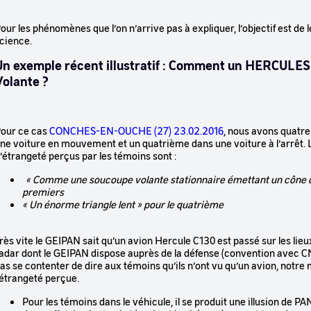
our les phénomènes que l’on n’arrive pas à expliquer, l’objectif est de 
cience.
Un exemple récent illustratif : Comment un HERCULES 
Volante ?
our ce cas
CONCHES-EN-OUCHE (27) 23.02.2016
, nous avons quatre
ne voiture en mouvement et un quatrième dans une voiture à l’arrêt.
’étrangeté perçus par les témoins sont :
« Comme une soucoupe volante stationnaire émettant un cône d
premiers
« Un énorme triangle lent » pour le quatrième
rès vite le GEIPAN sait qu’un avion Hercule C130 est passé sur les lie
adar dont le GEIPAN dispose auprès de la défense (convention avec C
as se contenter de dire aux témoins qu’ils n’ont vu qu’un avion, notre 
’étrangeté perçue.
Pour les témoins dans le véhicule, il se produit une illusion de PA