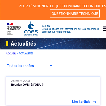
Panneau de gestion des cookies
POUR TÉMOIGNER, LE QUESTIONNAIRE TECHNIQUE ES
QUESTIONNAIRE TECHNIQUE
GEIPAN
Groupe d’études et d’informations sur les phénomènes
aérospatiaux non identifiés.
Actualités
ACCUEIL
\
ACTUALITÉS
28 mars 2008
Réunion OVNI à l'ONU ?
Lire l'article