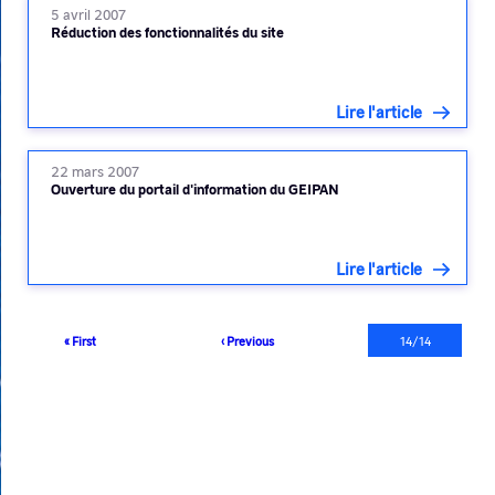
5 avril 2007
Réduction des fonctionnalités du site
Lire l'article
22 mars 2007
Ouverture du portail d'information du GEIPAN
Lire l'article
Pagination
Première
« First
Page
‹ Previous
Page
14/14
page
précédente
courante