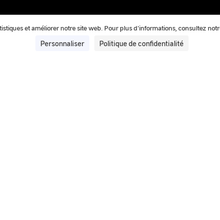
tatistiques et améliorer notre site web. Pour plus d'informations, consultez not
Personnaliser
Politique de confidentialité
20 mai 2025
IPACO® : Le logiciel d’authentific
GEIPAN
IPACO® est le logiciel d’authentification et de traite
les enquêtes.