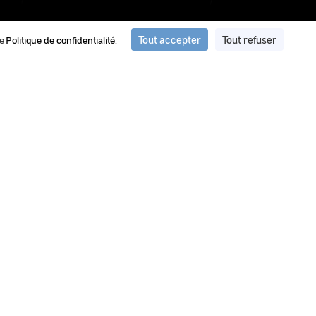
Tout accepter
Tout refuser
re
Politique de confidentialité
.
ation et de traitement d'images du
ment d’images et de vidéos privilégié par le GEIPAN pour