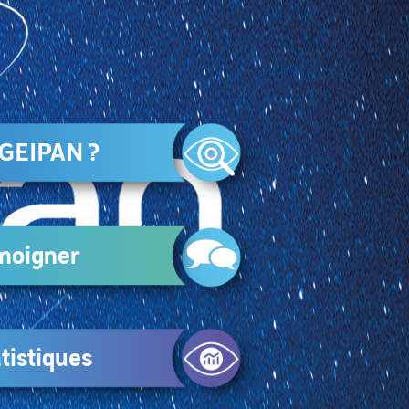
 GEIPAN ?
moigner
tistiques