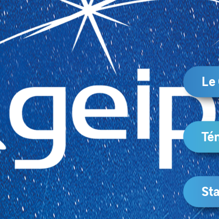
Le
Té
Sta