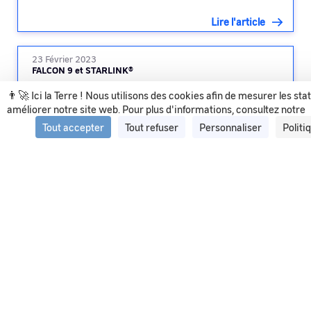
Lire l'article
23 Février 2023
FALCON 9 et STARLINK®
👨‍🚀 Ici la Terre ! Nous utilisons des cookies afin de mesurer les sta
améliorer notre site web. Pour plus d'informations, consultez notre
Lire l'article
Tout accepter
Tout refuser
Personnaliser
Politi
Voir tous les articles