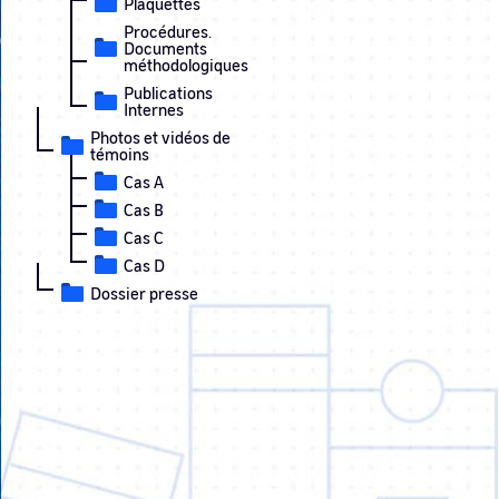
Plaquettes
Procédures.
Documents
méthodologiques
Publications
Internes
Photos et vidéos de
témoins
Cas A
Cas B
Cas C
Cas D
Dossier presse