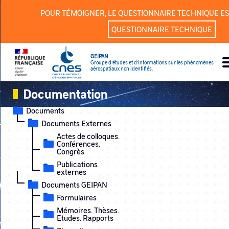
Panneau de gestion des cookies
POUR TÉMOIGNER, LE QUESTIONNAIRE TECHNIQUE ES
QUESTIONNAIRE TECHNIQUE
GEIPAN
Groupe d’études et d’informations sur les phénomènes
aérospatiaux non identifiés.
Documentation
Documents
Documents Externes
Actes de colloques.
Conférences.
Congrès
Publications
externes
Documents GEIPAN
Formulaires
Mémoires. Thèses.
Etudes. Rapports