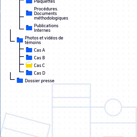
Plaquettes
Procédures.
Documents
méthodologiques
Publications
Internes
Photos et vidéos de
témoins
Cas A
Cas B
Cas C
Cas D
Dossier presse