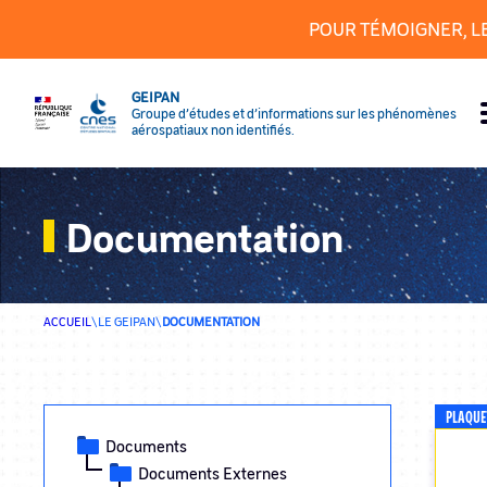
Panneau de gestion des cookies
POUR TÉMOIGNER, L
GEIPAN
Groupe d’études et d’informations sur les phénomènes
aérospatiaux non identifiés.
Documentation
ACCUEIL
\
LE GEIPAN
\
DOCUMENTATION
PLAQUE
Documents
Documents Externes