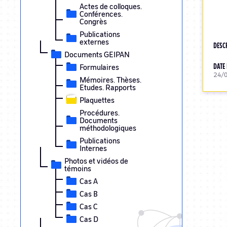
Actes de colloques.
Conférences.
Congrès
Publications
externes
DESC
Documents GEIPAN
DATE 
Formulaires
24/
Mémoires. Thèses.
Etudes. Rapports
Plaquettes
Procédures.
Documents
méthodologiques
Publications
Internes
Photos et vidéos de
témoins
Cas A
Cas B
Cas C
Cas D