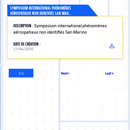
SYMPOSIUM INTERNATIONAL PHÉNOMÈNES
AÉROSPATIAUX NON IDENTIFIÉS SAN MAR…
DESCRIPTION :
Symposium international phénomènes
aérospatiaux non identifiés San Marino
DATE DE CRÉATION :
21/04/2010
Pagination
Page
1/2
Page
Next ›
Dernière
Last »
courante
suivante
page