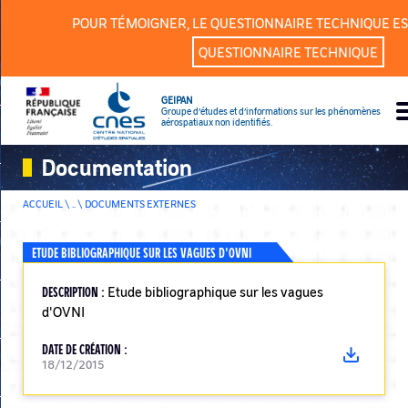
Panneau de gestion des cookies
POUR TÉMOIGNER, LE QUESTIONNAIRE TECHNIQUE ES
QUESTIONNAIRE TECHNIQUE
GEIPAN
Groupe d’études et d’informations sur les phénomènes
aérospatiaux non identifiés.
Documentation
ACCUEIL \ .. \
DOCUMENTS EXTERNES
ETUDE BIBLIOGRAPHIQUE SUR LES VAGUES D'OVNI
DESCRIPTION :
Etude bibliographique sur les vagues
d'OVNI
DATE DE CRÉATION :
18/12/2015