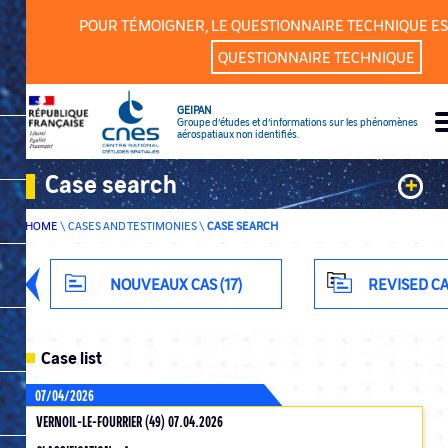
Cookies management panel
POUR TÉMOIGNER, LE QUESTIONNAIRE TECHNIQUE ES
QUESTIONNAIRE TECHNIQUE
GEIPAN
Groupe d’études et d’informations sur les phénomènes
aérospatiaux non identifiés.
Case search
+
HOME
\
CASES AND TESTIMONIES
\
CASE SEARCH
Keywords
Classification
NOUVEAUX CAS (17)
REVISED CA
Department
Case list
07/04/2026
VERNOIL-LE-FOURRIER (49) 07.04.2026
ADVANCED SEARCH