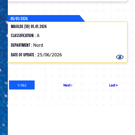
05/01/2026
MAULDE (59) 05.01.2026
CLASSIFICATION :
A
DEPARTMENT :
Nord
DATE OF UPDATE :
25/06/2026
Pagination
Current
1/562
Next
Next ›
Last
Last »
page
page
page