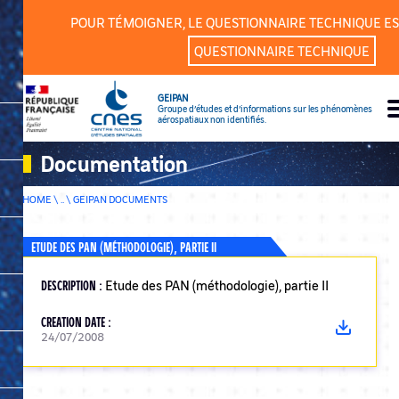
Cookies management panel
POUR TÉMOIGNER, LE QUESTIONNAIRE TECHNIQUE ES
QUESTIONNAIRE TECHNIQUE
GEIPAN
Groupe d’études et d’informations sur les phénomènes
aérospatiaux non identifiés.
Documentation
HOME \ .. \
GEIPAN DOCUMENTS
ETUDE DES PAN (MÉTHODOLOGIE), PARTIE II
DESCRIPTION :
Etude des PAN (méthodologie), partie II
CREATION DATE :
24/07/2008