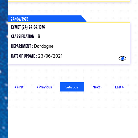
24/04/1976
EYMET (24) 24.04.1976
CLASSIFICATION :
B
DEPARTMENT :
Dordogne
DATE OF UPDATE :
23/06/2021
Pagination
First
« First
Previous
‹ Previous
Current
546/562
Next
Next ›
Last
Last »
page
page
page
page
page