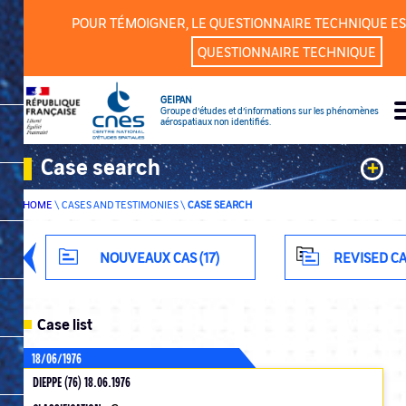
Cookies management panel
POUR TÉMOIGNER, LE QUESTIONNAIRE TECHNIQUE ES
QUESTIONNAIRE TECHNIQUE
GEIPAN
Groupe d’études et d’informations sur les phénomènes
aérospatiaux non identifiés.
Case search
+
HOME
\
CASES AND TESTIMONIES
\
CASE SEARCH
Keywords
Classification
NOUVEAUX CAS (17)
REVISED CA
Department
Case list
18/06/1976
DIEPPE (76) 18.06.1976
ADVANCED SEARCH