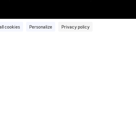
all cookies
Personalize
Privacy policy
ation et de traitement d'images du
ment d’images et de vidéos privilégié par le GEIPAN pour