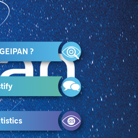
 GEIPAN ?
tify
tistics