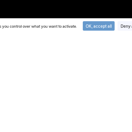
OK, accept all
Deny 
ves you control over what you want to activate.
20 May 2025
IPACO® : Le logiciel d’authentific
GEIPAN
IPACO® est le logiciel d’authentification et de traite
les enquêtes.