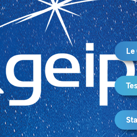
Le
Tes
Sta