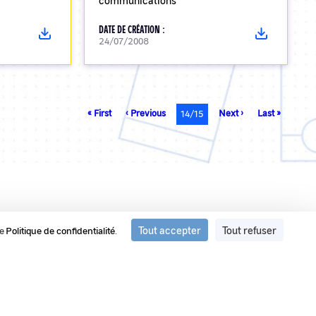
communications
DATE DE CRÉATION :
24/07/2008
Première
« First
Page
‹ Previous
Page
Next ›
Dernière
Last »
Page
14/15
page
précédente
suivante
page
courante
Tout accepter
Tout refuser
re
Politique de confidentialité
.