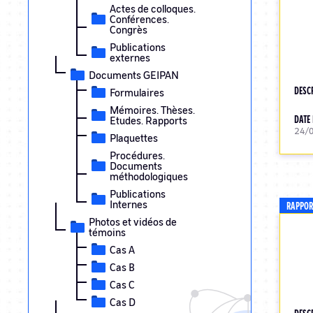
Actes de colloques.
Conférences.
Congrès
Publications
externes
Documents GEIPAN
DESC
Formulaires
Mémoires. Thèses.
DATE 
Etudes. Rapports
24/
Plaquettes
Procédures.
Documents
méthodologiques
Publications
Internes
RAPPOR
Photos et vidéos de
témoins
Cas A
Cas B
Cas C
Cas D