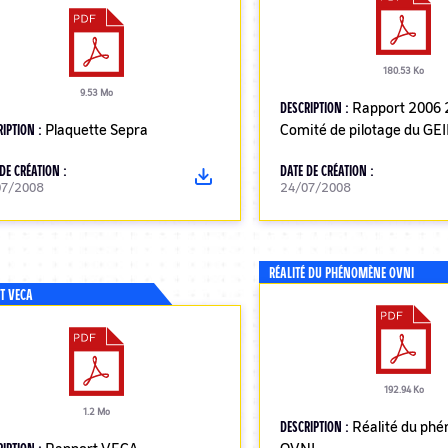
180.53 Ko
9.53 Mo
DESCRIPTION :
Rapport 2006 
RIPTION :
Plaquette Sepra
Comité de pilotage du GE
DE CRÉATION :
DATE DE CRÉATION :
07/2008
24/07/2008
RÉALITÉ DU PHÉNOMÈNE OVNI
T VECA
192.94 Ko
1.2 Mo
DESCRIPTION :
Réalité du ph