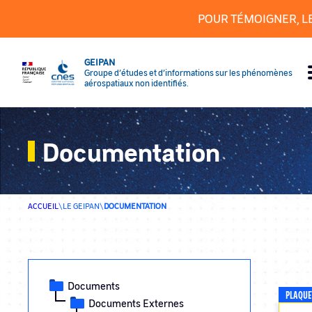
Panneau de gestion des cookies
POUR TÉMOIGNER, L
GEIPAN
Groupe d’études et d’informations sur les phénomènes
aérospatiaux non identifiés.
Documentation
ACCUEIL
\
LE GEIPAN
\
DOCUMENTATION
Documents
PLAQUE
Documents Externes