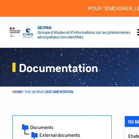
Cookies management panel
POUR TÉMOIGNER, L
GEIPAN
Groupe d’études et d’informations sur les phénomènes
aérospatiaux non identifiés.
Documentation
HOME
\
THE GEIPAN
\
DOCUMENTATION
FILE N
Documents
External documents
Etude