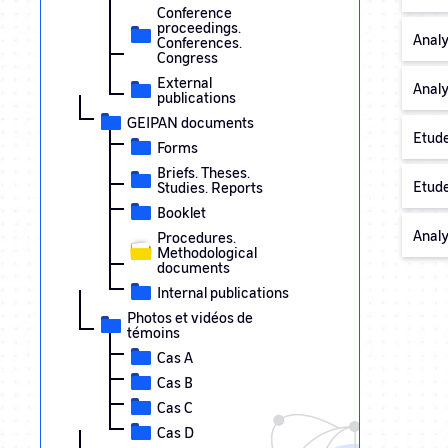
Conference
proceedings.
Analy
Conferences.
Congress
External
Analy
publications
GEIPAN documents
Etude
Forms
Briefs. Theses.
Etude
Studies. Reports
Booklet
Analy
Procedures.
Methodological
documents
Internal publications
Photos et vidéos de
témoins
Cas A
Cas B
Cas C
Cas D