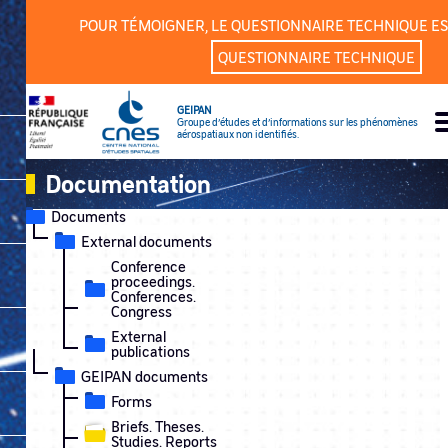
Cookies management panel
POUR TÉMOIGNER, LE QUESTIONNAIRE TECHNIQUE ES
QUESTIONNAIRE TECHNIQUE
GEIPAN
Groupe d’études et d’informations sur les phénomènes
aérospatiaux non identifiés.
Documentation
Documents
External documents
Conference
proceedings.
Conferences.
Congress
External
publications
GEIPAN documents
Forms
Briefs. Theses.
Studies. Reports