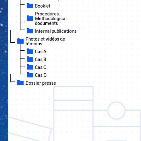
Booklet
Procedures.
Methodological
documents
Internal publications
Photos et vidéos de
témoins
Cas A
Cas B
Cas C
Cas D
Dossier presse