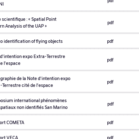
pdf
NI
 scientifique : « Spatial Point
pdf
rn Analysis of the UAP »
to identification of flying objects
pdf
d'intention expo Extra-Terrestre
pdf
de l'espace
graphie de la Note d'intention expo
pdf
-Terrestre cité de l'espace
osium international phénomènes
pdf
patiaux non identifiés San Marino
ort COMETA
pdf
ort VECA
pdf