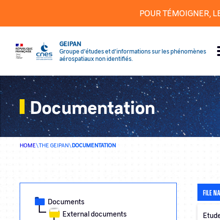
Cookies management panel
POUR TÉMOIGNER, L
GEIPAN
Groupe d’études et d’informations sur les phénomènes
aérospatiaux non identifiés.
Documentation
HOME
\
THE GEIPAN
\
DOCUMENTATION
FILE N
Documents
External documents
Etude