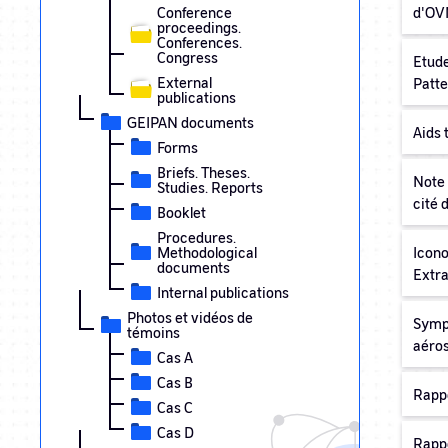
Conference
d'OV
proceedings.
Conferences.
Congress
Etude
External
Patte
publications
GEIPAN documents
Aids 
Forms
Briefs. Theses.
Note 
Studies. Reports
cité 
Booklet
Procedures.
Methodological
Icono
documents
Extra
Internal publications
Photos et vidéos de
Symp
témoins
aéros
Cas A
Cas B
Rapp
Cas C
Cas D
Rapp